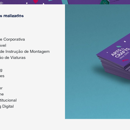
s realizados
e Corporativa
vel
de Instrução de Montagem
o de Viaturas
ng
res
er
ne
titucional
 Digital