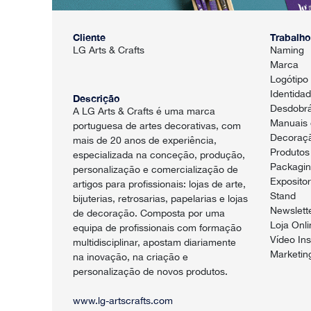
Cliente
Trabalho
LG Arts & Crafts
Naming
Marca
Logótipo
Identidad
Descrição
Desdobrá
A LG Arts & Crafts é uma marca
Manuais 
portuguesa de artes decorativas, com
Decoraçã
mais de 20 anos de experiência,
Produtos
especializada na conceção, produção,
Packagi
personalização e comercialização de
Exposito
artigos para profissionais: lojas de arte,
Stand
bijuterias, retrosarias, papelarias e lojas
Newslett
de decoração. Composta por uma
Loja Onli
equipa de profissionais com formação
Vídeo Ins
multidisciplinar, apostam diariamente
Marketing
na inovação, na criação e
personalização de novos produtos.
www.lg-artscrafts.com