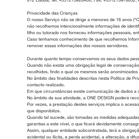
812 Lisboa, Tel. +351213928400, Fax. +351213976832; e
Privacidade das Crianças
O nosso Serviço não se dirige a menores de 16 anos (“Cr
não recolhemos intencionalmente informações de identifi
filho ou tutorado nos forneceu informações pessoais, e
Caso tenhamos conhecimento de que recolhemos Inform
remover essas informações dos nossos servidores.
Durante quanto tempo conservamos os seus dados pes
Quando não exista uma obrigação legal de conservação 
recolhidos, findo o qual os mesmos serão anonimizados 
No âmbito das finalidades descritas nesta Política de P
contacto realizado.
Em que circunstâncias existe comunicação de dados a ou
No âmbito da sua atividade, a ONE DESIGN poderá recor
Por vezes, a prestação destes serviços implica o aces
que disponibilize.
Quando tal sucede, são tomadas as medidas adequadas,
garantias a este nível, o que ficará devidamente consag
Assim, qualquer entidade subcontratada, terá a obrigaç
acidental ou ilícita, a perda acidental, a alteração, a di