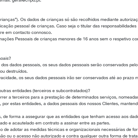
mail: geral@cnpd.pt.
ianças”). Os dados de crianças só são recolhidos mediante autorizaçã
cação pessoal de crianças. Caso seja o titular das responsabilidades
ntre em contacto connosco.
ações Pessoais de crianças menores de 16 anos sem o respetivo co
soais?
dos dados pessoais, os seus dados pessoais serão conservados pelo 
ou destruídos.
rivacidade, os seus dados pessoais irão ser conservados até ao prazo 
tras entidades (terceiros e subcontratados)?
rer a terceiros para a prestação de determinados serviços, nomeadam
so, por estas entidades, a dados pessoais dos nossos Clientes, mant
 de forma a assegurar que as entidades que tenham acesso aos dado
rado e acautelado em contrato a assinar entre as partes.
ão de adotar as medidas técnicas e organizacionais necessárias de fo
fusão ou o acesso não autorizado e contra qualquer outra forma de tratam