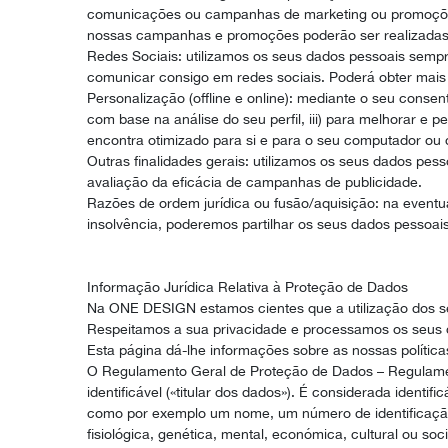
comunicações ou campanhas de marketing ou promoções).
nossas campanhas e promoções poderão ser realizadas e
Redes Sociais: utilizamos os seus dados pessoais sempr
comunicar consigo em redes sociais. Poderá obter mais 
Personalização (offline e online): mediante o seu consen
com base na análise do seu perfil, iii) para melhorar e
encontra otimizado para si e para o seu computador ou dis
Outras finalidades gerais: utilizamos os seus dados pes
avaliação da eficácia de campanhas de publicidade.
Razões de ordem jurídica ou fusão/aquisição: na event
insolvência, poderemos partilhar os seus dados pessoa
Informação Jurídica Relativa à Proteção de Dados
Na ONE DESIGN estamos cientes que a utilização dos s
Respeitamos a sua privacidade e processamos os seus da
Esta página dá-lhe informações sobre as nossas políticas
O Regulamento Geral de Proteção de Dados – Regulament
identificável («titular dos dados»). É considerada identif
como por exemplo um nome, um número de identificação, d
fisiológica, genética, mental, económica, cultural ou soc