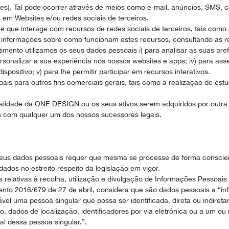
 Tal pode ocorrer através de meios como e-mail, anúncios, SMS, con
m Websites e/ou redes sociais de terceiros.
e que interage com recursos de redes sociais de terceiros, tais como
informações sobre como funcionam estes recursos, consultando as resp
timento utilizamos os seus dados pessoais i) para analisar as suas pre
 personalizar a sua experiência nos nossos websites e apps; iv) para a
positivo; v) para lhe permitir participar em recursos interativos.
soais para outros fins comerciais gerais, tais como a realização de e
ualidade da ONE DESIGN ou os seus ativos serem adquiridos por outr
is com qualquer um dos nossos sucessores legais.
eus dados pessoais requer que mesma se processe de forma conscie
dos no estreito respeito da legislação em vigor.
 relativas à recolha, utilização e divulgação de Informações Pessoais 
o 2016/679 de 27 de abril, considera que são dados pessoais a “info
HOME
icável uma pessoa singular que possa ser identificada, direta ou indiret
ados de localização, identificadores por via eletrónica ou a um ou m
ial dessa pessoa singular.”.