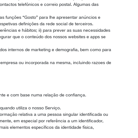
tactos telefónicos e correio postal. Algumas das
 as funções “Gosto” para lhe apresentar anúncios e
etivas definições da rede social de terceiros.
ferências e hábitos; ii) para prever as suas necessidades
ssegurar que o conteúdo dos nossos websites e apps se
studos internos de marketing e demografia, bem como para
a empresa ou incorporada na mesma, incluindo razoes de
nte e com base numa relação de confiança.
quando utiliza o nosso Serviço.
rmação relativa a uma pessoa singular identificada ou
amente, em especial por referência a um identificador,
ais elementos específicos da identidade física,