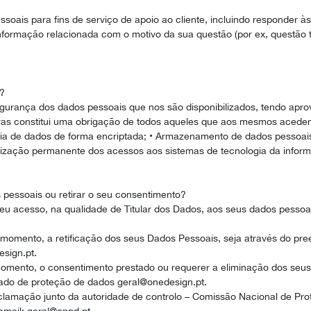
SOBRE NÓS
essoais para fins de serviço de apoio ao cliente, incluindo responder
nformação relacionada com o motivo da sua questão (por ex, questão 
PORTFÓLIO
CONTACTOS
?
urança dos dados pessoais que nos são disponibilizados, tendo apro
gras constitui uma obrigação de todos aqueles que aos mesmos acede
ncia de dados de forma encriptada; • Armazenamento de dados pessoai
torização permanente dos acessos aos sistemas de tecnologia da infor
s pessoais ou retirar o seu consentimento?
 acesso, na qualidade de Titular dos Dados, aos seus dados pessoa
er momento, a retificação dos seus Dados Pessoais, seja através do pre
sign.pt.
er momento, o consentimento prestado ou requerer a eliminação dos se
egado de proteção de dados geral@onedesign.pt.
clamação junto da autoridade de controlo – Comissão Nacional de Pro